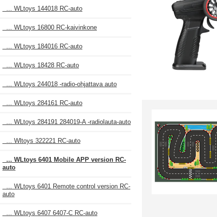
... WLtoys 144018 RC-auto
... WLtoys 16800 RC-kaivinkone
... WLtoys 184016 RC-auto
... WLtoys 18428 RC-auto
... WLtoys 244018 -radio-ohjattava auto
... WLtoys 284161 RC-auto
... WLtoys 284191 284019-A -radiolauta-auto
... Wltoys 322221 RC-auto
... WLtoys 6401 Mobile APP version RC-
auto
... WLtoys 6401 Remote control version RC-
auto
... WLtoys 6407 6407-C RC-auto