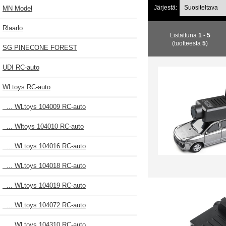
Järjestä:
MN Model
Rlaarlo
Listattuna
1
-
5
(tuotteesta
5
)
SG PINECONE FOREST
UDI RC-auto
WLtoys RC-auto
... WLtoys 104009 RC-auto
... Wltoys 104010 RC-auto
... WLtoys 104016 RC-auto
... WLtoys 104018 RC-auto
... WLtoys 104019 RC-auto
... WLtoys 104072 RC-auto
... WLtoys 104310 RC-auto