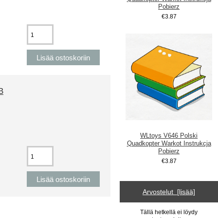
Pobierz
€3.87
B
WLtoys V646 Polski
Quadkopter Warkot Instrukcja
Pobierz
€3.87
Arvostelut [lisää]
Tällä hetkellä ei löydy