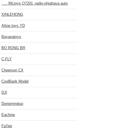
... WLtoys Q7201 -radio-ohjattava auto
XINLEHONG
Attop toys YD
Bayangtoys
BO RONG BR
C-FLY
Cheerson CX
CoolBank Model
DJI
Dongmingtuo
Eachine
FaYee