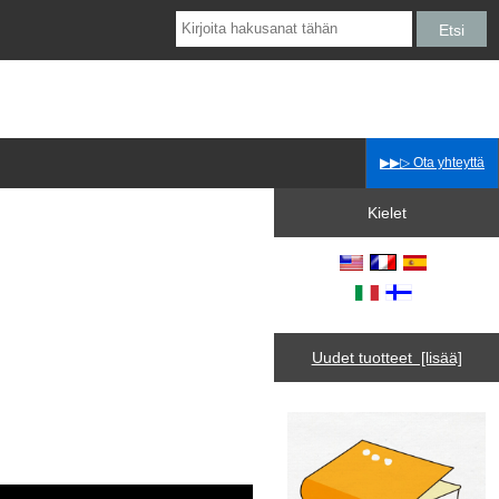
▶▶▷ Ota yhteyttä
Kielet
Uudet tuotteet [lisää]