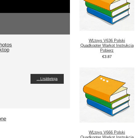
WLtoys V636 Polski
hotos
Quadkopter Warkot Instrukcja
ktop
Pobierz
€3.87
... Lisätietoja
one
WLtoys V666 Polski
Quadkopter Warkot Instrukcja