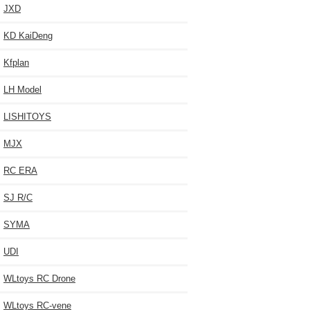
JXD
KD KaiDeng
Kfplan
LH Model
LISHITOYS
MJX
RC ERA
SJ R/C
SYMA
UDI
WLtoys RC Drone
WLtoys RC-vene