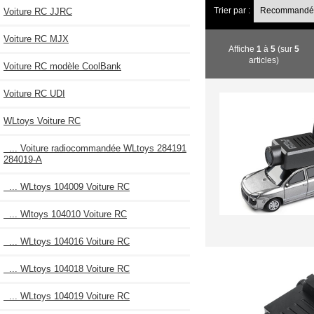
Trier par :
Voiture RC JJRC
Voiture RC MJX
Affiche
1
à
5
(sur
5
articles)
Voiture RC modèle CoolBank
Voiture RC UDI
WLtoys Voiture RC
... Voiture radiocommandée WLtoys 284191
284019-A
... WLtoys 104009 Voiture RC
... Wltoys 104010 Voiture RC
... WLtoys 104016 Voiture RC
... WLtoys 104018 Voiture RC
... WLtoys 104019 Voiture RC