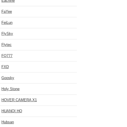
Eachine
FaYee
FeiLun
FlySky
Flytec
FQ777
FXD
Goosky
Holy Stone
HOVER CAMERA X1
HUANQI HQ
Hubsan