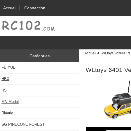
Accueil
Connection
Accueil
✈
WLtoys Voiture R
Catégories
FEIYUE
WLtoys 6401 Ver
HBX
HS
MN Model
Rlaarlo
SG PINECONE FOREST