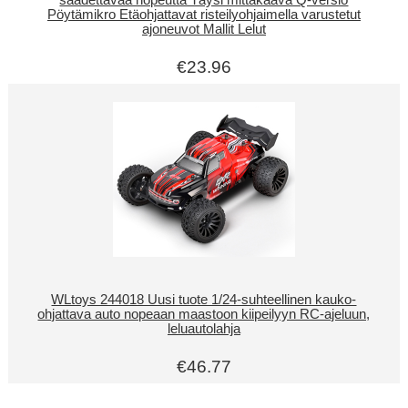
säädettävää nopeutta Täysi mittakaava Q-versio
Pöytämikro Etäohjattavat risteilyohjaimella varustetut
ajoneuvot Mallit Lelut
€23.96
WLtoys 244018 Uusi tuote 1/24-suhteellinen kauko-
ohjattava auto nopeaan maastoon kiipeilyyn RC-ajeluun,
leluautolahja
€46.77