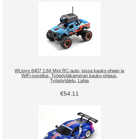
WLtoys 6407 1:64 Mini RC-auto, jossa kauko-ohjain ja
WiFi-sovellus, Työpöytäkameran kauko-ohjaus,
Työpöytälelu, Lahja
€54.11