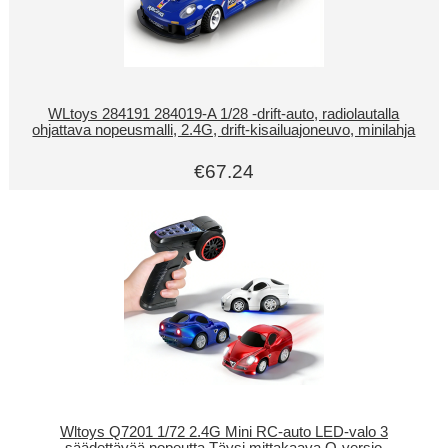
WLtoys 284191 284019-A 1/28 -drift-auto, radiolautalla
ohjattava nopeusmalli, 2.4G, drift-kisailuajoneuvo, minilahja
€67.24
Wltoys Q7201 1/72 2.4G Mini RC-auto LED-valo 3