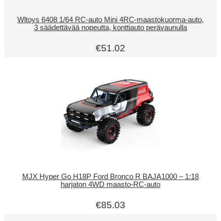
Wltoys 6408 1/64 RC-auto Mini 4RC-maastokuorma-auto,
3 säädettävää nopeutta, konttiauto perävaunulla
€51.02
MJX Hyper Go H18P Ford Bronco R BAJA1000 – 1:18
harjaton 4WD maasto-RC-auto
€85.03