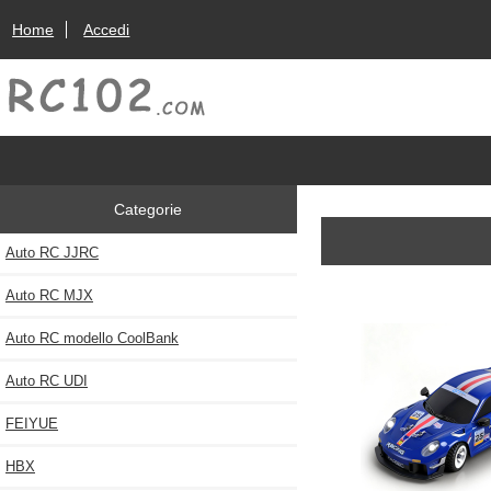
Home
Accedi
Categorie
Auto RC JJRC
Auto RC MJX
Auto RC modello CoolBank
Auto RC UDI
FEIYUE
HBX