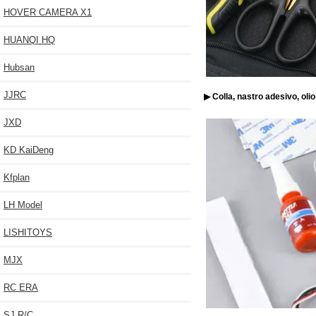
HOVER CAMERA X1
HUANQI HQ
Hubsan
JJRC
▶ Colla, nastro adesivo, olio 
JXD
KD KaiDeng
Kfplan
LH Model
LISHITOYS
MJX
RC ERA
SJ R/C