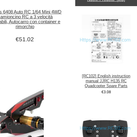
s 6408 Auto RC 1/64 Mini 4WD
amioncino RC a 3 velocità
abili, Autocarro con container e
rimorchio
€51.02
[RC102] English instruction
manual JJRC H135 RC
Quadcopter Spare Parts
€3.08