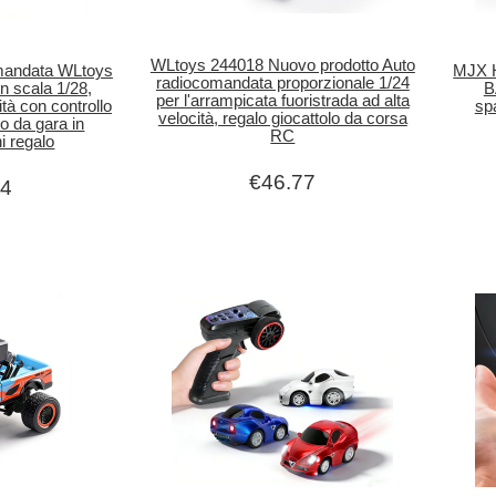
WLtoys 244018 Nuovo prodotto Auto
omandata WLtoys
MJX H
radiocomandata proporzionale 1/24
n scala 1/28,
B
per l'arrampicata fuoristrada ad alta
ità con controllo
sp
velocità, regalo giocattolo da corsa
lo da gara in
RC
i regalo
€46.77
24