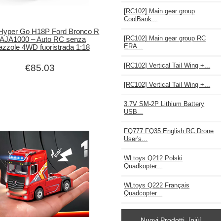
[RC102] Main gear group
CoolBank...
yper Go H18P Ford Bronco R
[RC102] Main gear group RC
AJA1000 – Auto RC senza
ERA...
azzole 4WD fuoristrada 1:18
[RC102] Vertical Tail Wing +...
€85.03
[RC102] Vertical Tail Wing +...
3.7V SM-2P Lithium Battery
USB...
FQ777 FQ35 English RC Drone
User's...
WLtoys Q212 Polski
Quadkopter...
WLtoys Q222 Français
Quadcopter...
Nuovi Prodotti [più]