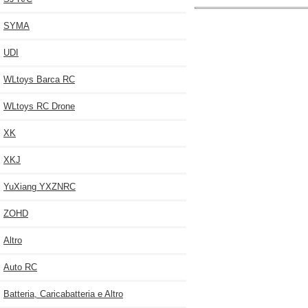
SYMA
UDI
WLtoys Barca RC
WLtoys RC Drone
XK
XKJ
YuXiang YXZNRC
ZOHD
Altro
Auto RC
Batteria, Caricabatteria e Altro