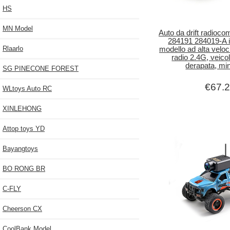
HS
MN Model
Auto da drift radioc
284191 284019-A i
Rlaarlo
modello ad alta veloc
radio 2.4G, veico
derapata, min
SG PINECONE FOREST
€67.
WLtoys Auto RC
XINLEHONG
Attop toys YD
Bayangtoys
BO RONG BR
C-FLY
Cheerson CX
CoolBank Model