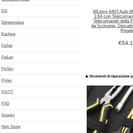
DJI
WLtoys 6407 Auto Mi
1:64 con Telecoman
Telecomando della
Dongmingtuo
da Scrivania, Giocatt
Regal
Eachine
€54.
FaYee
FeiLun
FlySky
▶ Strumenti di riparazione 
Flytec
FQ777
FXD
Goosky
Holy Stone